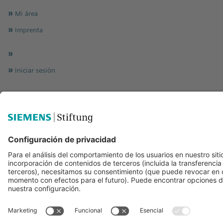
Mi área
Imprenta
Iniciar sesión