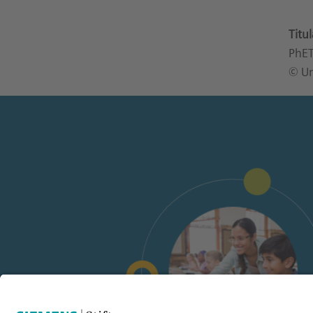
Titu
PhET
© Un