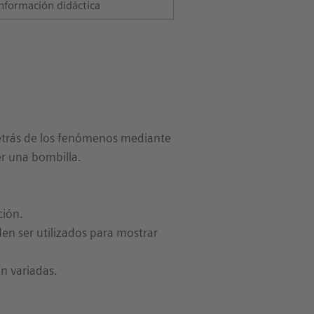
nformación didáctica
detrás de los fenómenos mediante
er una bombilla.
ción.
n ser utilizados para mostrar
n variadas.