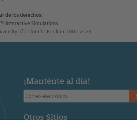
lar de los derechos:
™ Interactive Simulations
iversity of Colorado Boulder 2002-2024
¡Manténte al día!
Otros Sitios
Siemens Stiftung - Sitio web de la fundación Siemens 