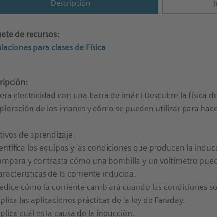
Descripción
I
ete de recursos:
laciones para clases de Física
ripción:
era electricidad con una barra de imán! Descubre la física 
xploración de los imanes y cómo se pueden utilizar para hac
tivos de aprendizaje:
dentifica los equipos y las condiciones que producen la induc
ompara y contrasta cómo una bombilla y un voltímetro puede
características de la corriente inducida.
redice cómo la corriente cambiará cuando las condiciones so
xplica las aplicaciones prácticas de la ley de Faraday.
xplica cuál es la causa de la inducción.