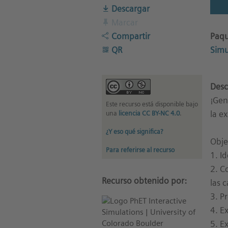
Descargar
Marcar
Paqu
Compartir
Simu
QR
Desc
¡Gen
Este recurso está disponible bajo
la e
una
licencia CC BY-NC 4.0
.
¿Y eso qué significa?
Obje
Para referirse al recurso
1. I
2. C
Recurso obtenido por:
las 
3. P
4. E
5. E