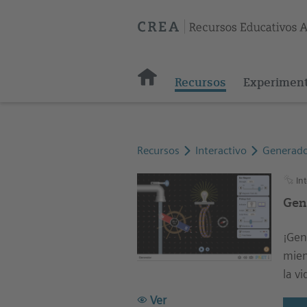
Recursos
Experimen
Recursos
Interactivo
Generad
Int
Gen
¡Gen
mien
la vi
Ver