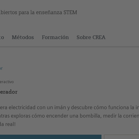
to
Métodos
Formación
Sobre CREA
or
eractivo
erador
era electricidad con un imán y descubre cómo funciona la 
tras exploras cómo encender una bombilla, medir la corrient
da real!