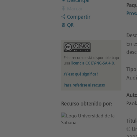
Descargar
Paqu
Marcar
Pros
Compartir
QR
Desc
En e
desc
Este recurso está disponible bajo
una
licencia CC BY-NC-SA 4.0
.
Tipo
¿Y eso qué significa?
Aud
Para referirse al recurso
Auto
Paol
Recurso obtenido por:
Titu
© Un