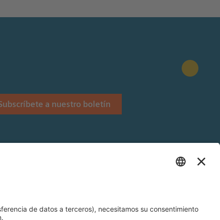
Subscríbete a nuestro boletín
Stiftung.
 Siemens Stiftung en Latinoamérica.
és y Alemán).