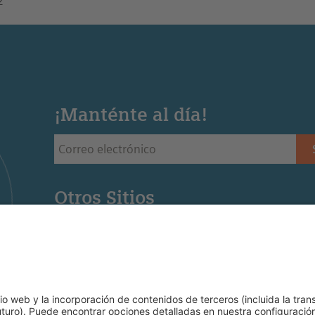
2
¡Manténte al día!
Otros Sitios
Siemens Stiftung - Sitio web de la fundación Siemens 
Educación STEM - Sitio web de la oficina regional de
Mediaportal - Recursos para la educación STEM (Ingl