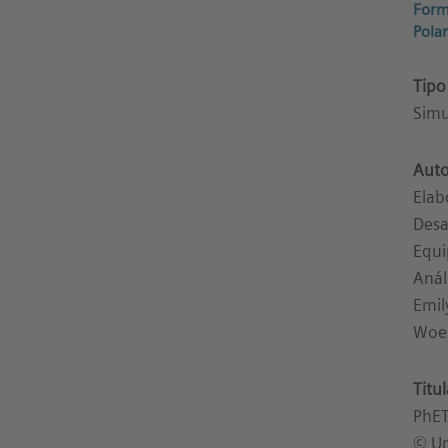
Form
Pola
Tipo
Simu
Auto
Elab
Desa
Equi
Anál
Emil
Woes
Titu
PhET
© Un