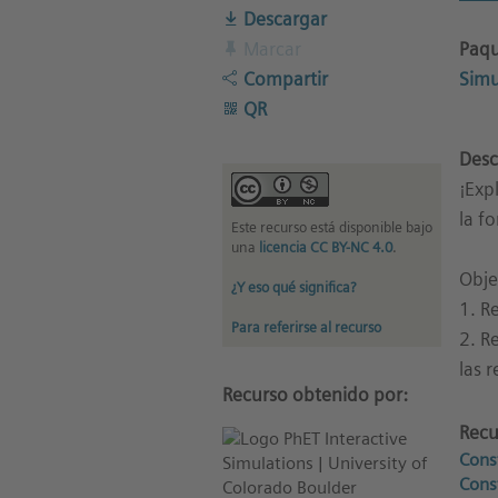
Descargar
Paqu
Marcar
Simu
Compartir
QR
Desc
¡Exp
la f
Este recurso está disponible bajo
una
licencia CC BY-NC 4.0
.
Obje
¿Y eso qué significa?
1. R
Para referirse al recurso
2. R
las 
Recurso obtenido por:
Recu
Cons
Cons