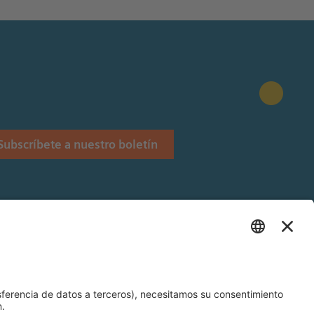
Subscríbete a nuestro boletín
Stiftung.
 Siemens Stiftung en Latinoamérica.
és y Alemán).