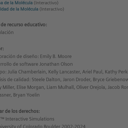
a de la Molécula
(Interactivo)
ridad de la Molécula
(Interactivo)
 de recurso educativo:
lación
r:
oración de diseño: Emily B. Moore
rrollo de software Jonathan Olson
po: Julia Chamberlain, Kelly Lancaster, Ariel Paul, Kathy Per
isis de calidad: Steele Dalton, Jaron Droder, Bryce Griebenow
y Miller, Elise Morgan, Liam Mulhall, Oliver Orejola, Jacob 
sner, Bryan Yoelin
lar de los derechos:
™ Interactive Simulations
iversity of Colorado Boulder 2002-2024