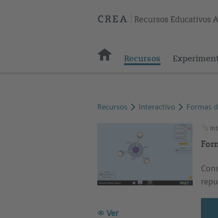
Recursos
Experimen
Recursos
Interactivo
Formas de
Int
For
Cons
repu
Ver