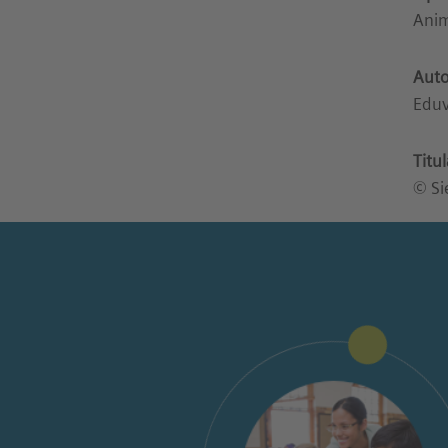
Anim
Auto
Eduv
Titu
© Si