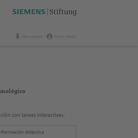
Marcadores
Iniciar sesión
unológico
ación con tareas interactivas.
nformación didáctica