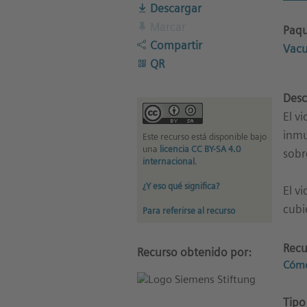
Descargar
Marcar
Paqu
Compartir
Vac
QR
Desc
El v
inmu
Este recurso está disponible bajo
una
licencia CC BY-SA 4.0
sobr
internacional
.
¿Y eso qué significa?
El v
cubi
Para referirse al recurso
Recu
Recurso obtenido por:
Cómo
Tipo