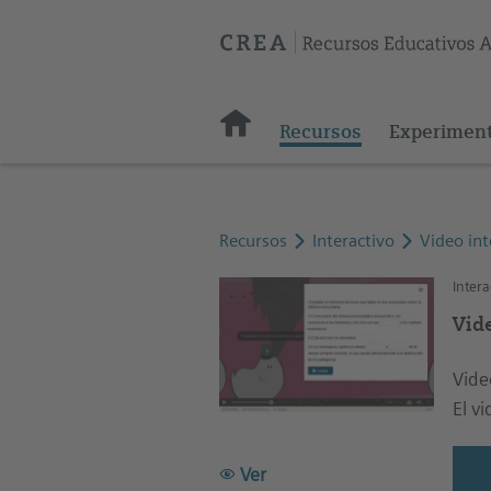
Recursos
Experimen
Recursos
Interactivo
Video in
Intera
Vid
Vide
El v
Ver