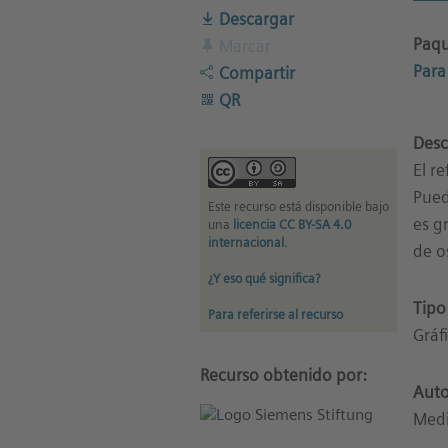
Descargar
Paqu
Marcar
Para 
Compartir
QR
Desc
El r
Pued
Este recurso está disponible bajo
es g
una
licencia CC BY-SA 4.0
internacional
.
de o
¿Y eso qué significa?
Tipo
Para referirse al recurso
Gráfi
Recurso obtenido por:
Auto
Med