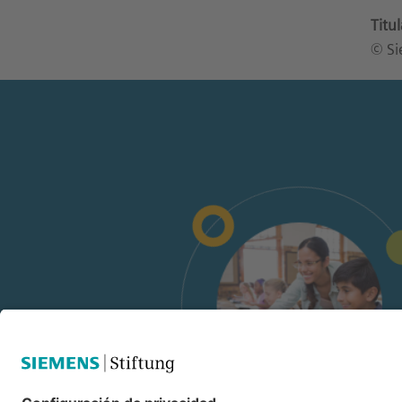
Titu
© Si