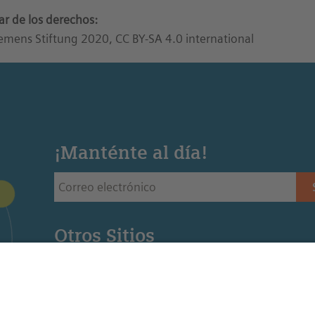
lar de los derechos:
emens Stiftung 2020, CC BY-SA 4.0 international
¡Manténte al día!
Otros Sitios
Siemens Stiftung - Sitio web de la fundación Siemens 
Educación STEM - Sitio web de la oficina regional de
Mediaportal - Recursos para la educación STEM (Ingl