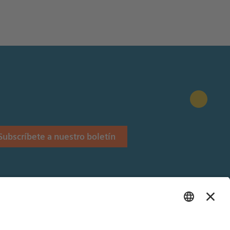
Subscríbete a nuestro boletín
Stiftung.
 Siemens Stiftung en Latinoamérica.
és y Alemán).