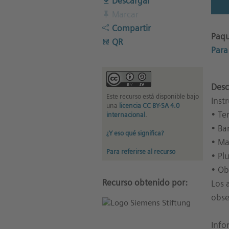
Descargar
Marcar
Compartir
Paqu
QR
Para 
Desc
Este recurso está disponible bajo
Inst
una
licencia CC BY-SA 4.0
• Te
internacional
.
• Ba
¿Y eso qué significa?
• Ma
Para referirse al recurso
• Pl
• Ob
Recurso obtenido por:
Los 
obse
Info