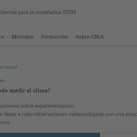
to
Métodos
Formación
Sobre CREA
l clima?
xto
edo medir el clima?
rucciones sobre experimentación:
 llevar a cabo observaciones meteorológicas con una estac
mnos.