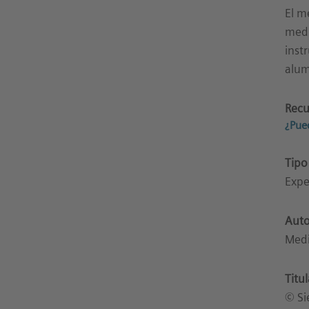
El m
medi
inst
alum
Recu
¿Pue
Tipo
Expe
Auto
Med
Titu
© Si