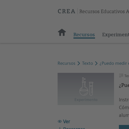
Recursos
Experimen
Recursos
Texto
¿Puedo medir e
Te
¿Pu
Inst
Cómo
alu
Ver