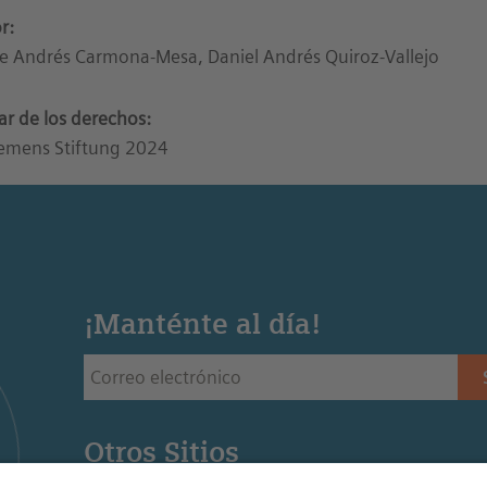
r:
e Andrés Carmona-Mesa, Daniel Andrés Quiroz-Vallejo
lar de los derechos:
emens Stiftung 2024
¡Manténte al día!
Otros Sitios