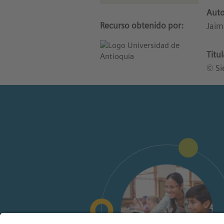
Auto
Recurso obtenido por:
Jaim
Titu
© Si