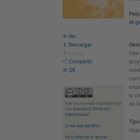
Paqu
IA g
Ver
Descargar
Desc
Marcar
Este
Compartir
proy
QR
módu
cont
estu
la c
de l
Este recurso está disponible bajo
una
licencia CC BY-SA 4.0
internacional
.
Tipo
¿Y eso qué significa?
Hoja
Para referirse al recurso