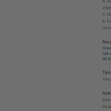
4. V
inte
5. D
6. E
corr
Recu
Grav
Lab 
Mi S
Tipo
Simu
Auto
Elab
Desa