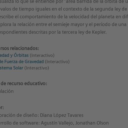
isualiza lo que se entiende por “área barrida de la órbita de 
rvalos de tiempo iguales en el contexto de la segunda ley de
escribe el comportamiento de la velocidad del planeta en d
xplora la relación entre el semieje mayor y el período de una 
espondientes descritas por la tercera ley de Kepler.
rsos relacionados:
edad y Órbitas
(Interactivo)
de Fuerza de Gravedad
(Interactivo)
istema Solar
(Interactivo)
 de recurso educativo:
lación
r:
oración de diseño: Diana López Tavares
rrollo de software: Agustín Vallejo, Jonathan Olson