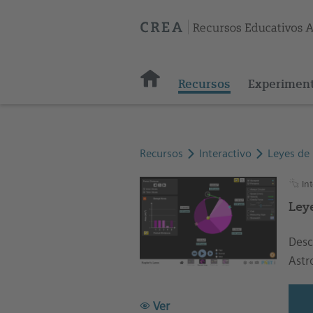
Recursos
Experimen
Recursos
Interactivo
Leyes de 
Int
Ley
Desc
Astr
Ver