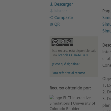
Descargar
Paqu
Marcar
Simu
Compartir
Simu
QR
Simu
Desc
Este recurso está disponible bajo
Inte
una
licencia CC BY-NC 4.0
.
elíp
¿Y eso qué significa?
Cone
Para referirse al recurso
Obje
1. E
Recurso obtenido por:
2. D
3. D
plan