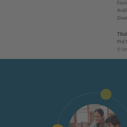
Equi
Anál
Dise
Titu
PhET
© Un