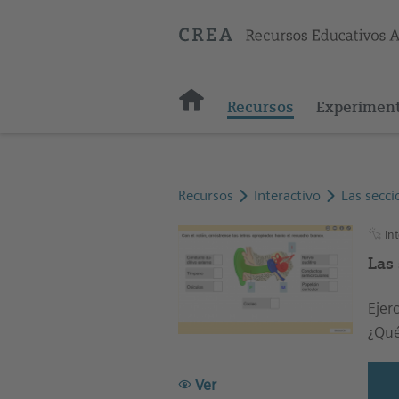
Recursos
Experimen
Recursos
Interactivo
Las secci
Int
Las 
Ejer
¿Qué
Ver