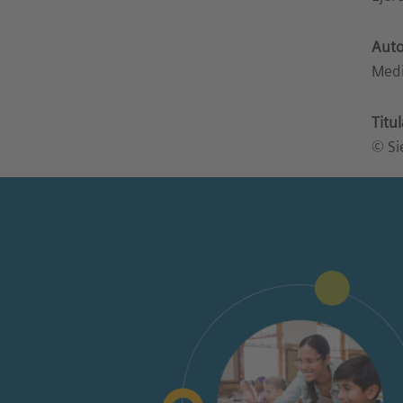
Auto
Med
Titu
© Si