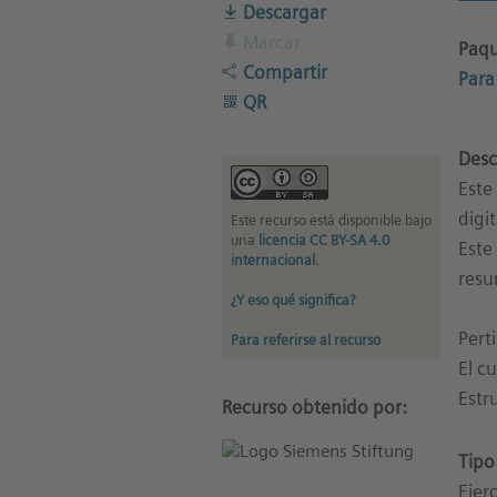
Descargar
Marcar
Paqu
Compartir
Para
QR
Desc
Este
digit
Este recurso está disponible bajo
una
licencia CC BY-SA 4.0
Este
internacional
.
resu
¿Y eso qué significa?
Pert
Para referirse al recurso
El c
Estr
Recurso obtenido por:
Tipo
Ejerc