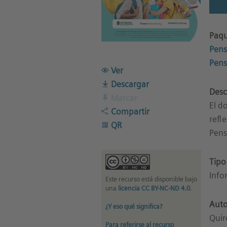
Paqu
Pens
Pens
Ver
Descargar
Desc
Marcar
El d
Compartir
refl
QR
Pens
Tipo
Info
Este recurso está disponible bajo
una
licencia CC BY-NC-ND 4.0
.
Auto
¿Y eso qué significa?
Quir
Para referirse al recurso