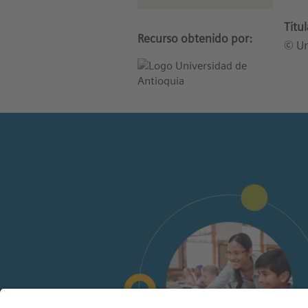
Titu
Recurso obtenido por:
© Un