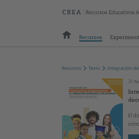
Recursos
Experimen
Recursos
Texto
Integración d
Te
Int
doc
El d
cono