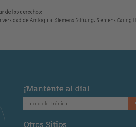
lar de los derechos:
iversidad de Antioquia, Siemens Stiftung, Siemens Caring
¡Manténte al día!
Otros Sitios