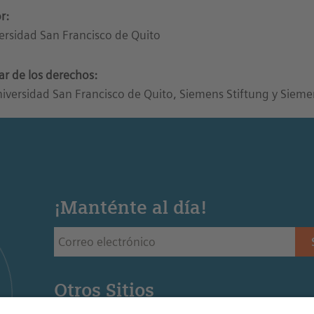
r:
ersidad San Francisco de Quito
lar de los derechos:
iversidad San Francisco de Quito, Siemens Stiftung y Siem
¡Manténte al día!
Otros Sitios