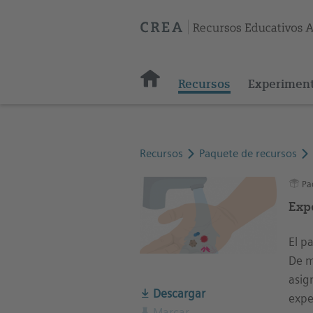
Recursos
Experimen
Recursos
Paquete de recursos
Paq
Exp
El p
De m
asig
Descargar
expe
Marcar