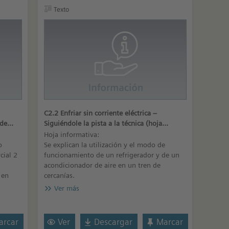
Texto
C2.2 Enfriar sin corriente eléctrica –
 de
Siguiéndole la pista a la técnica (hoja
informativa)
Hoja informativa:
o
Se explican la utilización y el modo de
cial 2
funcionamiento de un refrigerador y de un
acondicionador de aire en un tren de
 en
cercanías.
Ver más
rcar
Ver
Descargar
Marcar