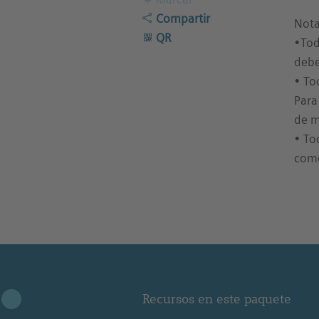
Compartir
Nota
QR
•Tod
debe
• To
Para
de m
• To
come
Recursos en este paquete