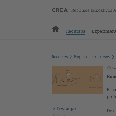
Recursos
Experimen
Recursos
Paquete de recursos
Paq
Expe
El p
prof
Descargar
De m
Marcar