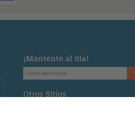
¡Manténte al día!
Otros Sitios
Siemens Stiftung - Sitio web de la fundación Siemens 
Educación STEM - Sitio web de la oficina regional de
Mediaportal - Recursos para la educación STEM (Ingl