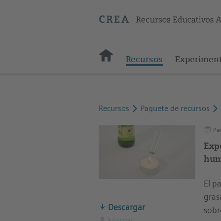
Recursos
Experimen
Recursos
Paquete de recursos
Paq
Exp
hum
El p
gras
Descargar
sobr
Marcar