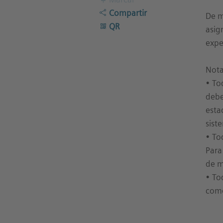
Compartir
De m
QR
asig
expe
Nota
• To
debe
esta
sist
• To
Para
de m
• To
come