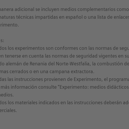
anera adicional se incluyen medios complementarios como 
naturas técnicas impartidas en español o una lista de enlaces
rimento.
s:
dos los experimentos son conformes con las normas de segu
n tenerse en cuenta las normas de seguridad vigentes en su 
do alemán de Renania del Norte-Westfalia, la combustión de
emas cerrados o en una campana extractora.
das las instrucciones provienen de Experimento, el program
 más información consulte “Experimento: medios didácticos 
edios.
dos los materiales indicados en las instrucciones deberán a
rciales.