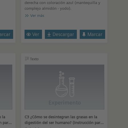
derecha con coloración azul (mantequilla y
complejo almidón - yodo).
Ver más
rcar
Ver
Descargar
Marcar
Texto
 la
C3 ¿Cómo se desintegran las grasas en la
n para
digestión del ser humano? (Instrucción para