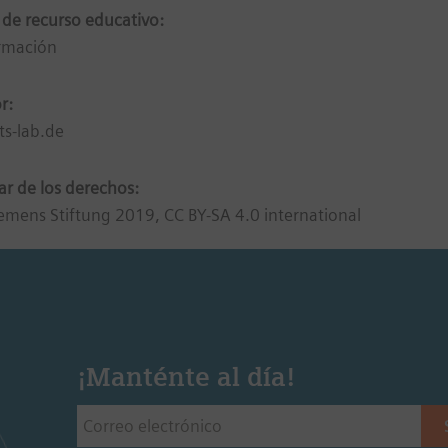
 de recurso educativo:
rmación
r:
hts-lab.de
lar de los derechos:
emens Stiftung 2019, CC BY-SA 4.0 international
¡Manténte al día!