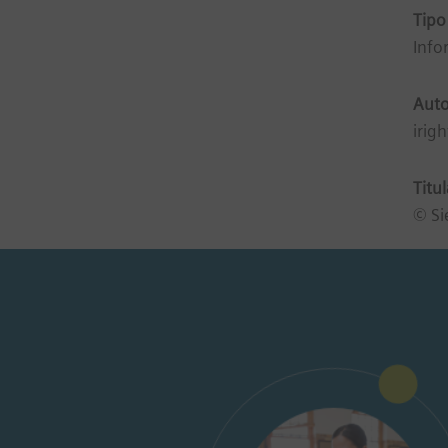
Tipo
Info
Auto
irig
Titu
© Si