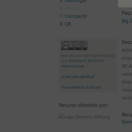
Descargar
Marcar
Paqu
Compartir
Big 
QR
Desc
Adem
Este recurso está disponible bajo
inte
una
licencia CC BY-SA 4.0
WLAN
internacional
.
vari
¿Y eso qué significa?
disp
Para referirse al recurso
relo
tamb
Recurso obtenido por:
Recu
Ejemp