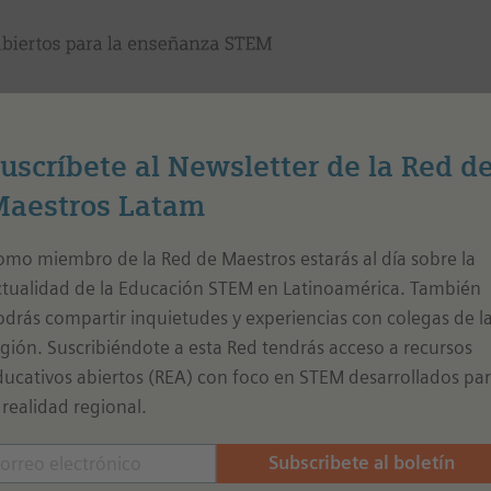
to
Métodos
Formación
Sobre CREA
uscríbete al Newsletter de la Red d
aestros Latam
co de Big Data – Internet de las cosas (hoja informativa)
mo miembro de la Red de Maestros estarás al día sobre la
ctualidad de la Educación STEM en Latinoamérica. También
xto
drás compartir inquietudes y experiencias con colegas de l
plo práctico de Big Data – Internet de las cosas (h
gión. Suscribiéndote a esta Red tendrás acceso a recursos
ucativos abiertos (REA) con foco en STEM desarrollados pa
 informativa:
 realidad regional.
ica qué dispositivos recopilan datos en la Internet de las co
Subscribete al boletín
Descripción
I