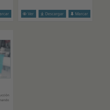
rcar
Ver
Descargar
Marcar
rucción
omando