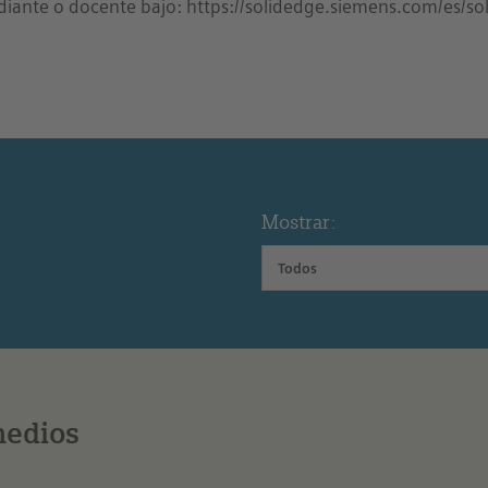
diante o docente bajo: https://solidedge.siemens.com/es/sol
Mostrar:
Todos
medios