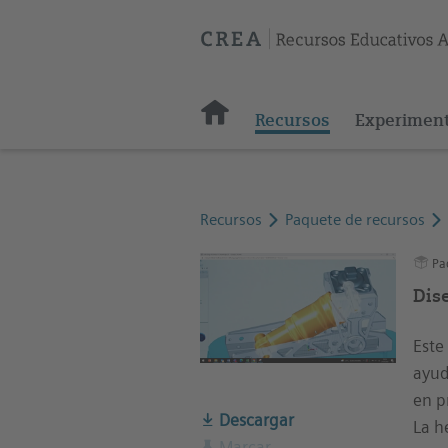
Recursos
Experimen
Recursos
Paquete de recursos
Paq
Dis
Este
ayud
en p
Descargar
La h
Marcar