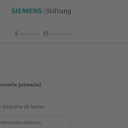
Marcadores
Iniciar sesión
escuela primaria)
o diagrama de barras.
nformación didáctica