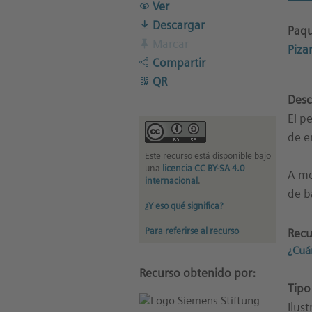
Ver
Descargar
Paqu
Marcar
Piza
Compartir
QR
Desc
El p
de e
Este recurso está disponible bajo
una
licencia CC BY-SA 4.0
A mo
internacional
.
de b
¿Y eso qué significa?
Para referirse al recurso
Recu
¿Cuá
Recurso obtenido por:
Tipo
Ilus