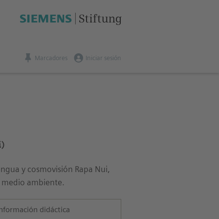
Marcadores
Iniciar sesión
)
engua y cosmovisión Rapa Nui,
de medio ambiente.
nformación didáctica