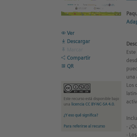
Paqu
Adap
Ver
Descargar
Desc
Marcar
Este
Compartir
desd
QR
pued
una 
Los 
lati
Este recurso está disponible bajo
acti
una
licencia CC BY-NC-SA 4.0
.
¿Y eso qué significa?
Incl
- ¿Q
Para referirse al recurso
- Lo