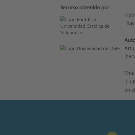
Recurso obtenido por:
Tipo
Hoja
Auto
Artu
Ibac
Titu
© CI
en e