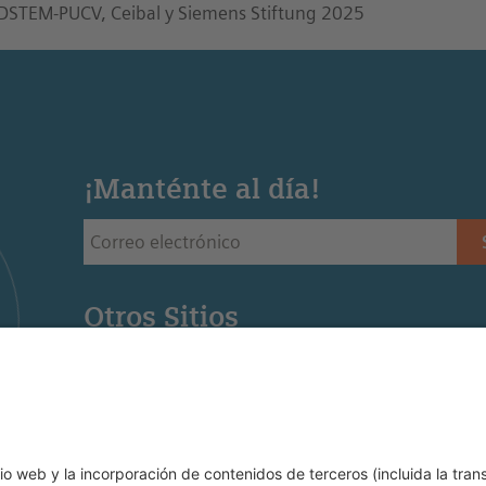
DSTEM-PUCV, Ceibal y Siemens Stiftung 2025
¡Manténte al día!
Otros Sitios
Siemens Stiftung - Sitio web de la fundación Siemens 
Educación STEM - Sitio web de la oficina regional de
Mediaportal - Recursos para la educación STEM (Ingl