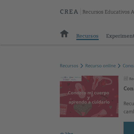
Recursos
Experimen
Recursos
Recurso online
Conoz
Rec
Con
Recu
camb