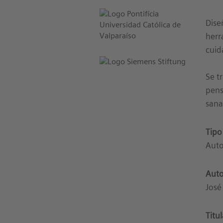
Dise
herr
cuid
Se t
pens
sana
Tipo
Auto
Auto
José
Titu