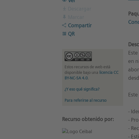
Ver
Descargar
Paqu
Marcar
Cono
Compartir
QR
Desc
Este
en n
Estos recursos de web está
abor
disponible bajo una
licencia CC
desd
BY-NC-SA 4.0
.
¿Y eso qué significa?
Este
Para referirse al recurso
- Id
Recurso obtenido por:
- Pr
- Re
- Es