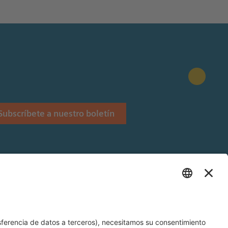
Subscríbete a nuestro boletín
Stiftung.
 Siemens Stiftung en Latinoamérica.
és y Alemán).