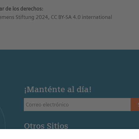
lar de los derechos:
emens Stiftung 2024, CC BY-SA 4.0 international
¡Manténte al día!
Otros Sitios
Siemens Stiftung - Sitio web de la fundación Siemens 