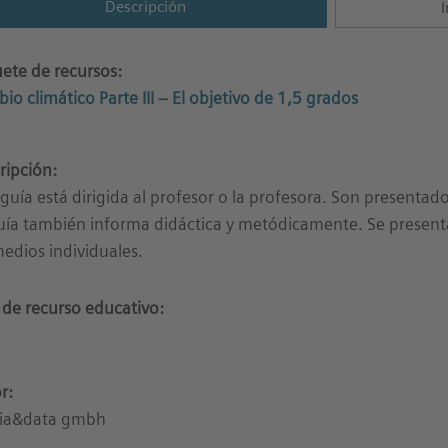
Descripción
I
ete de recursos:
io climático Parte III – El objetivo de 1,5 grados
ripción:
 guía está dirigida al profesor o la profesora. Son presenta
uía también informa didáctica y metódicamente. Se present
medios individuales.
 de recurso educativo:
r:
ia&data gmbh