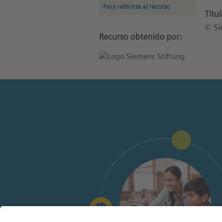
Para referirse al recurso
Titu
© Si
Recurso obtenido por: