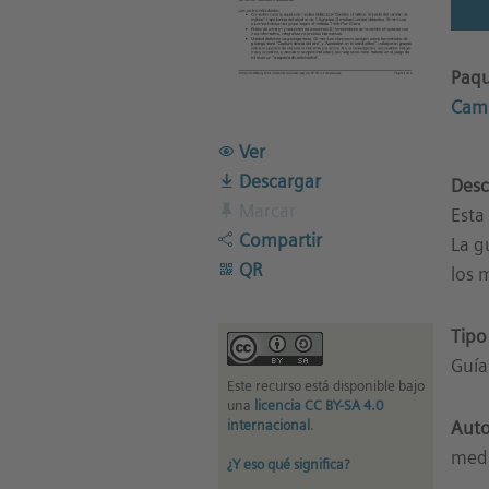
Paqu
Camb
Ver
Descargar
Desc
Marcar
Esta
Compartir
La g
QR
los 
Tipo
Guía
Este recurso está disponible bajo
una
licencia CC BY-SA 4.0
internacional
.
Auto
med
¿Y eso qué significa?