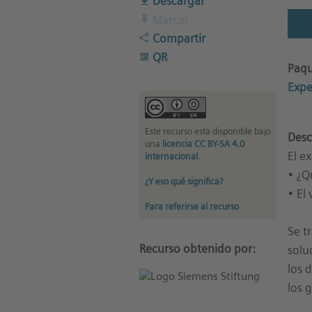
Descargar
Marcar
Compartir
QR
Paqu
Expe
Este recurso está disponible bajo
Desc
una
licencia CC BY-SA 4.0
El e
internacional
.
• ¿Q
¿Y eso qué significa?
• El 
Para referirse al recurso
Se t
Recurso obtenido por:
solu
los 
los 