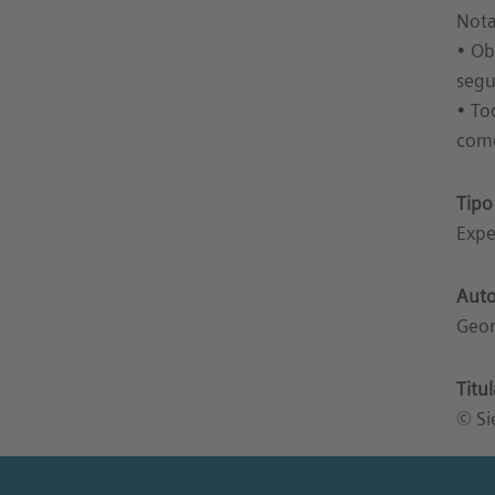
Nota
• Ob
segu
• To
come
Tipo
Expe
Auto
Geor
Titu
© Si