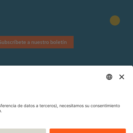
Subscríbete a nuestro boletín
Stiftung.
 Siemens Stiftung en Latinoamérica.
és y Alemán).
nes de uso
Política de privacidad