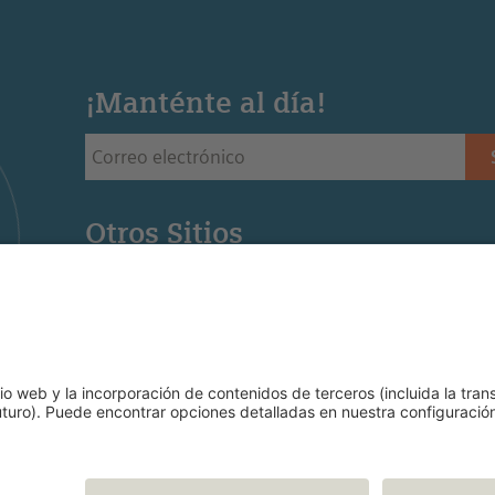
¡Manténte al día!
Otros Sitios
Siemens Stiftung - Sitio web de la fundación Siemens 
Educación STEM - Sitio web de la oficina regional de
Mediaportal - Recursos para la educación STEM (Ingl
Aviso legal
Condicio