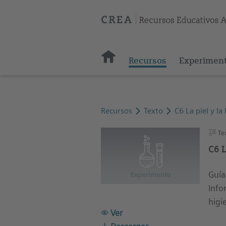
Recursos
Experimen
Recursos
Texto
C6 La piel y la
Te
C6 L
Guía
Info
higi
Ver