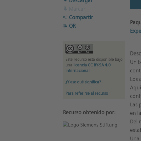
Descargar
Marcar
Compartir
Paqu
QR
Expe
Desc
Este recurso está disponible bajo
Un b
una
licencia CC BY-SA 4.0
cont
internacional
.
Los 
¿Y eso qué significa?
Aquí
Para referirse al recurso
conf
Las 
Recurso obtenido por:
en l
Del 
esta
Una 