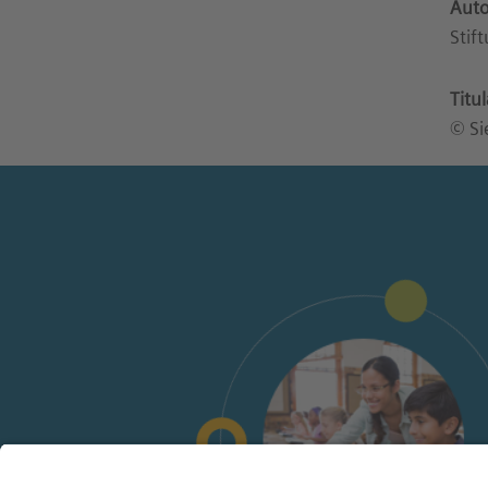
Auto
Stif
Titu
© Si