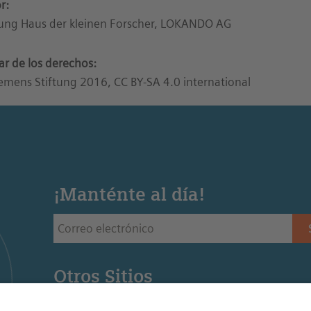
r:
tung Haus der kleinen Forscher, LOKANDO AG
lar de los derechos:
emens Stiftung 2016, CC BY-SA 4.0 international
¡Manténte al día!
Otros Sitios
Siemens Stiftung - Sitio web de la fundación Siemens 