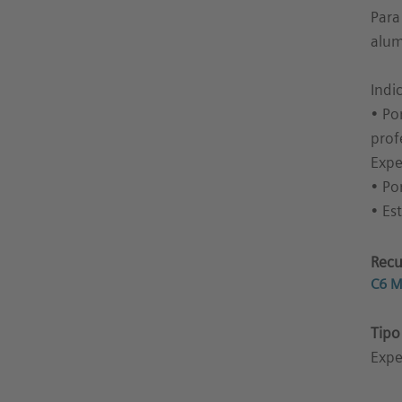
Para
alum
Indi
• Po
prof
Expe
• Po
• Es
Recu
C6 M
Tipo
Expe