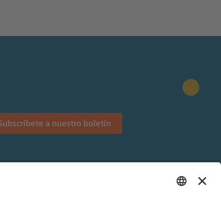
Subscríbete a nuestro boletín
Stiftung.
 Siemens Stiftung en Latinoamérica.
és y Alemán).