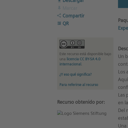
Descargar
Marcar
Compartir
Paqu
QR
Expe
Desc
Este recurso está disponible bajo
Un b
una
licencia CC BY-SA 4.0
cont
internacional
.
Los 
¿Y eso qué significa?
Aquí
Para referirse al recurso
conf
Las 
Recurso obtenido por:
en l
Del 
esta
Una 