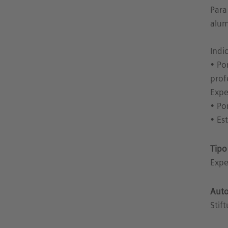
Para
alum
Indi
• Po
prof
Expe
• Po
• Es
Tipo
Expe
Auto
Stif