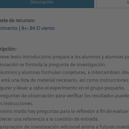
Descripción
I
ete de recursos:
rimento | 8+: B4 El viento
ripción:
reve texto introductorio prepara a los alumnos y alumnas p
inuación se formula la pregunta de investigación.
alumnos y alumnas formulan conjeturas, e intercambian idea
 está una lista de material necesario, así como instrucciones
igurar y llevar a cabo el experimento en el grupo pequeño.
preguntas de observación para verificar los resultados pued
as instrucciones.
mismo modo hay preguntas para la reflexión a fin de evaluar e
blecer una referencia a la cuestión de entrada.
asignación de investigación adicional anima a futuras inves