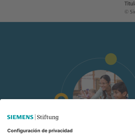
Titu
© Si