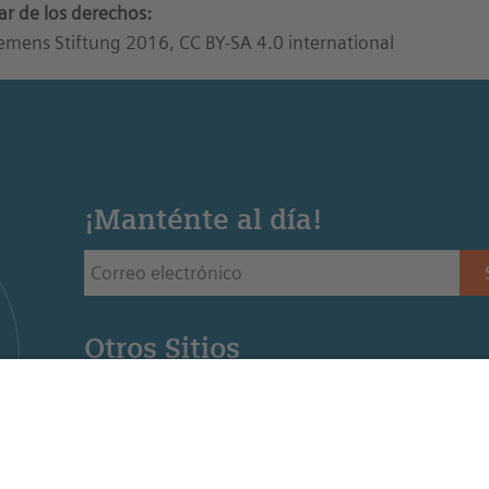
lar de los derechos:
emens Stiftung 2016, CC BY-SA 4.0 international
¡Manténte al día!
Otros Sitios
Siemens Stiftung - Sitio web de la fundación Siemens 
Educación STEM - Sitio web de la oficina regional de
Mediaportal - Recursos para la educación STEM (Ingl